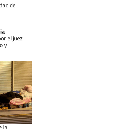
udad de
cia
or el juez
o y
e la