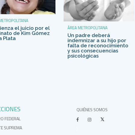
METROPOLITANA
ÁREA METROPOLITANA
enza el juicio por el
inato de Kim Gómez
Un padre deberá
a Plata
indemnizar a su hijo por
falta de reconocimiento
y sus consecuencias
psicológicas
CCIONES
QUIÉNES SOMOS
RO FEDERAL
TE SUPREMA
}