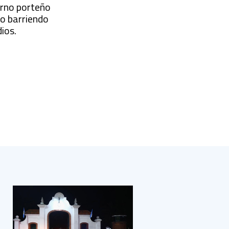
ierno porteño
ino barriendo
dios.