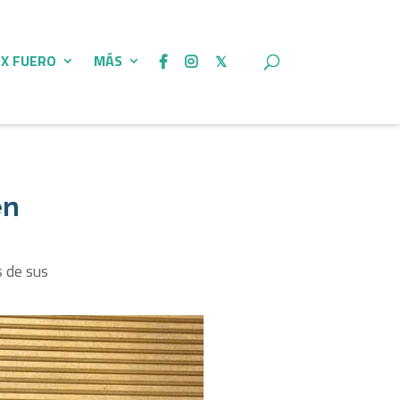
 X FUERO
MÁS
en
s de sus