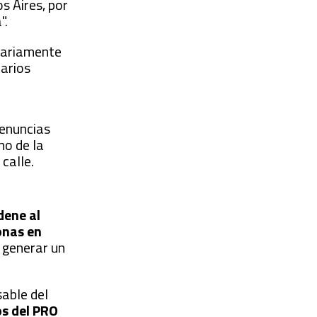
s Aires, por
".
trariamente
narios
denuncias
no de la
calle.
dene al
onas en
n generar un
able del
os del PRO