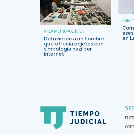
ÁREA 
Comi
ÁREA METROPOLITANA
ases
en L
Detuvieron a un hombre
que ofrecía objetos con
simbología nazi por
internet
SE
FUE
COR