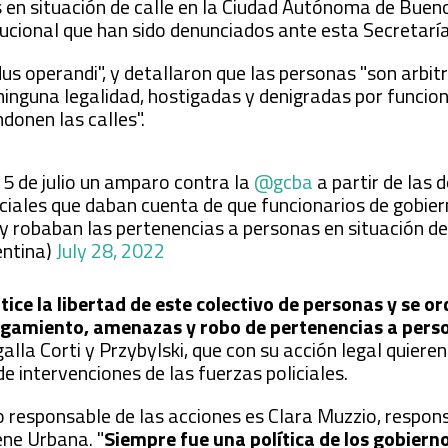
s en situación de calle en la Ciudad Autónoma de Bueno
tucional que han sido denunciados ante esta Secretaría
s operandi", y detallaron que las personas "son arbi
ninguna legalidad, hostigadas y denigradas por funcio
ndonen las calles".
15 de julio un amparo contra la
@gcba
a partir de las 
ciales que daban cuenta de que funcionarios de gobier
 robaban las pertenencias a personas en situación de 
ntina)
July 28, 2022
ice la libertad de este colectivo de personas y se or
tigamiento, amenazas y robo de pertenencias a pers
agalla Corti y Przybylski, que con su acción legal quiere
e intervenciones de las fuerzas policiales.
 responsable de las acciones es Clara Muzzio, respons
ene Urbana. "
Siempre fue una política de los gobiern