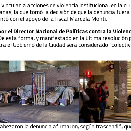
inculan a acciones de violencia institucional en la ci
anas, la que tomó la decisión de que la denuncia fuera
tó con el apoyo de la fiscal Marcela Monti.
r el Director Nacional de Políticas contra la Violen
De esta forma, y manifestado en la última resolución p
tra el Gobierno de la Ciudad será considerado "colectiv
abezaron la denuncia afirmaron, según trascendió, qu