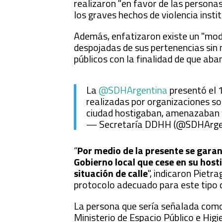
realizaron "en favor de las persona
los graves hechos de violencia insti
Además, enfatizaron existe un "modu
despojadas de sus pertenencias sin 
públicos con la finalidad de que aba
La
@SDHArgentina
presentó el 
realizadas por organizaciones so
ciudad hostigaban, amenazaban y
— Secretaría DDHH (@SDHArge
“
Por medio de la presente se garant
Gobierno local que cese en su hos
situación de calle
", indicaron Pietr
protocolo adecuado para este tipo d
La persona que sería señalada como
Ministerio de Espacio Público e Higi