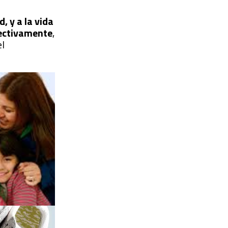
, y a la vida
pectivamente
,
el