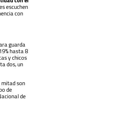
tidad con el
res escuchen
nencia con
para guarda
a 19% hasta 8
cas y chicos
ta dos, un
a mitad son
po de
Nacional de