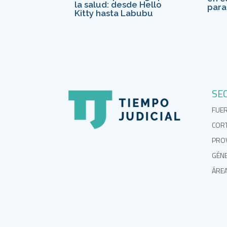
la salud: desde Hello
para 
Kitty hasta Labubu
SE
FUE
COR
PROV
GÉN
ÁRE