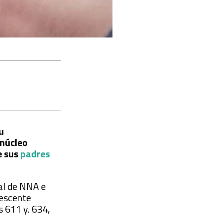
su
 núcleo
e sus
padres
ial de NNA e
lescente
s 611 y. 634,