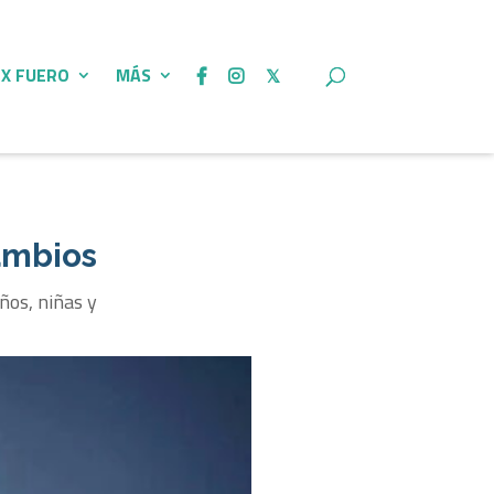
 X FUERO
MÁS
ambios
ños, niñas y