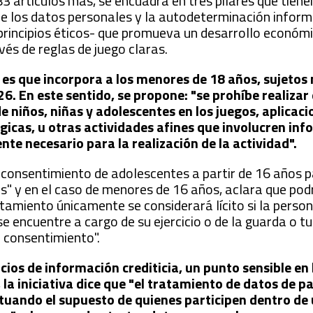
 83 artículos más, se encuadra en tres pilares que tiene
e los datos personales y la autodeterminación inform
rincipios éticos- que promueva un desarrollo económic
vés de reglas de juego claras.
 es que incorpora a los menores de 18 años, sujetos
6. En este sentido, se propone: "se prohíbe realizar 
 niños, niñas y adolescentes en los juegos, aplicaci
gicas, u otras actividades afines que involucren in
nte necesario para la realización de la actividad".
l consentimiento de adolescentes a partir de 16 años p
" y en el caso de menores de 16 años, aclara que pod
tamiento únicamente se considerará lícito si la person
se encuentre a cargo de su ejercicio o de la guarda o tu
l consentimiento".
ios de información crediticia, un punto sensible en 
 la iniciativa dice que "el tratamiento de datos de pa
eptuando el supuesto de quienes participen dentro d