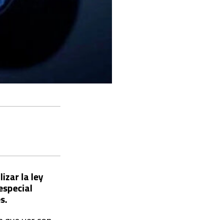
izar la ley
especial
s.