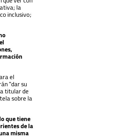
n que ver con
ativa; la
o inclusivo;
 no
el
ones,
formación
ara el
rán "dar su
a titular de
tela sobre la
lo que tiene
rientes de la
e una misma