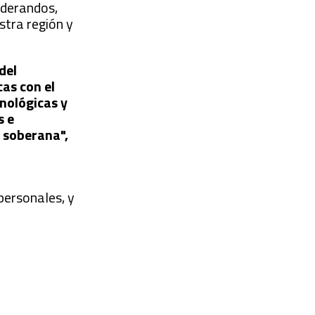
iderandos,
stra región y
del
cas con el
nológicas y
s e
 soberana",
personales, y