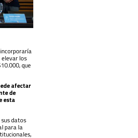
 incorporaría
 elevar los
 $10.000, que
uede afectar
ente de
e esta
o sus datos
l para la
titucionales,