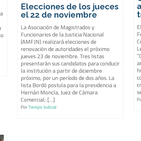
a
Elecciones de los jueces
ia
t
el 22 de noviembre
E
La Asociación de Magistrados y
a
F
Funcionarios de la Justicia Nacional
so
C
(AMFJN) realizará elecciones de
L
renovación de autoridades el próximo
“
jueves 23 de noviembre. Tres listas
a
presentarán sus candidatos para conducir
h
la institución a partir de diciembre
c
próximo, por un período de dos años. La
c
lista Bordó postula para la presidencia a
s
Hernán Moncla, Juez de Cámara
Comercial; […]
P
Por
Tiempo Judicial