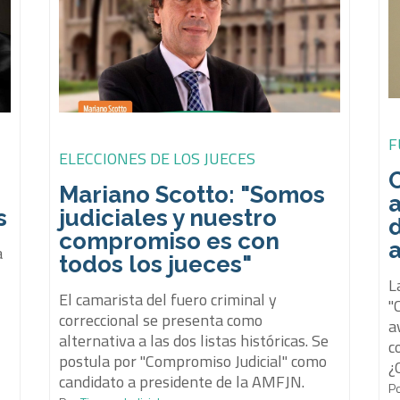
F
ELECCIONES DE LOS JUECES
C
Mariano Scotto: "Somos
s
judiciales y nuestro
d
compromiso es con
a
a
todos los jueces"
L
El camarista del fuero criminal y
"
correccional se presenta como
a
alternativa a las dos listas históricas. Se
c
postula por "Compromiso Judicial" como
¿
candidato a presidente de la AMFJN.
P