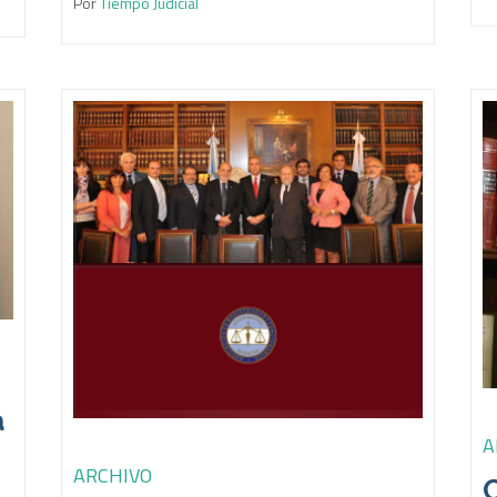
Por
Tiempo Judicial
a
A
ARCHIVO
C