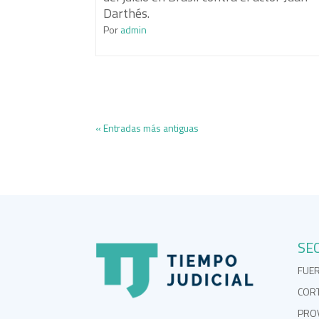
Darthés.
Por
admin
« Entradas más antiguas
SE
FUE
COR
PROV