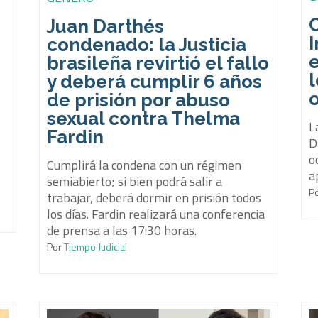
Juan Darthés
condenado: la Justicia
e
brasileña revirtió el fallo
o
y deberá cumplir 6 años
de prisión por abuso
sexual contra Thelma
L
Fardin
D
o
Cumplirá la condena con un régimen
a
semiabierto; si bien podrá salir a
P
trabajar, deberá dormir en prisión todos
los días. Fardin realizará una conferencia
de prensa a las 17:30 horas.
Por
Tiempo Judicial