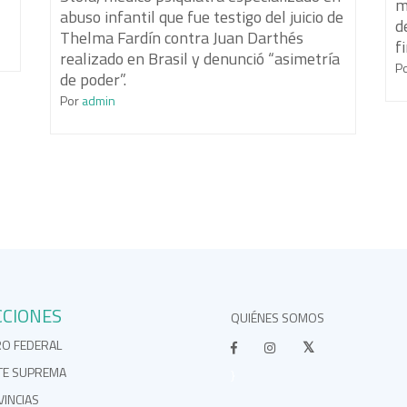
m
abuso infantil que fue testigo del juicio de
d
Thelma Fardín contra Juan Darthés
f
realizado en Brasil y denunció “asimetría
P
de poder”.
Por
admin
CCIONES
QUIÉNES SOMOS
RO FEDERAL
TE SUPREMA
}
INCIAS