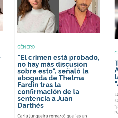
GÉNERO
G
a
"El crimen está probado,
T
no hay más discusión
sobre esto", señaló la
l
abogada de Thelma
"
Fardin tras la
confirmación de la
L
sentencia a Juan
s
Darthés
"
P
Carla Junqueira remarcó que "es un