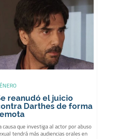
ÉNERO
e reanudó el juicio
contra Darthes de forma
remota
a causa que investiga al actor por abuso
exual tendrá más audiencias orales en