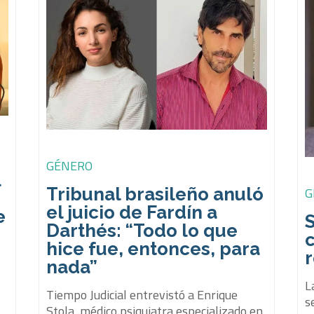
GÉNERO
l
Tribunal brasileño anuló
G
el juicio de Fardín a
e
S
Darthés: “Todo lo que
hice fue, entonces, para
nada”
L
Tiempo Judicial entrevistó a Enrique
s
Stola, médico psiquiatra especializado en