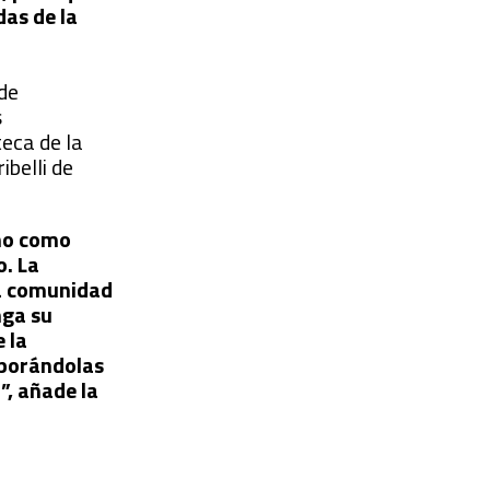
as de la
 de
s
teca de la
ibelli de
ino como
o. La
 la comunidad
nga su
 la
rporándolas
”, añade la