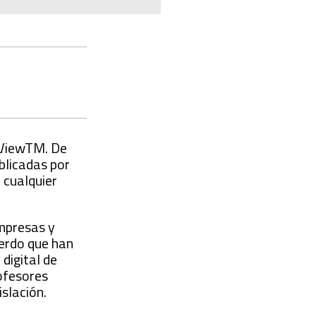
oViewTM. De
blicadas por
 cualquier
empresas y
uerdo que han
digital de
ofesores
islación.