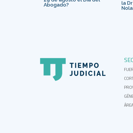
la D
Abogado?
Nola
SE
FUE
COR
PROV
GÉN
ÁRE