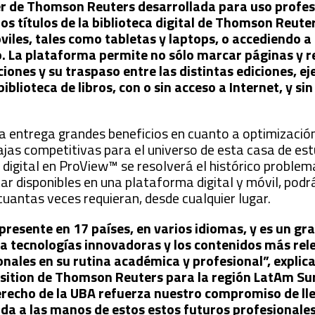
r de Thomson Reuters desarrollada para uso profes
os títulos de la biblioteca digital de Thomson Reute
viles, tales como tabletas y laptops, o accediendo a
 La plataforma permite no sólo marcar páginas y r
iones y su traspaso entre las distintas ediciones, ej
iblioteca de libros, con o sin acceso a Internet, y si
iva entrega grandes beneficios en cuanto a optimizació
ajas competitivas para el universo de esta casa de est
 digital en ProView™ se resolverá el histórico problem
star disponibles en una plataforma digital y móvil, pod
antas veces requieran, desde cualquier lugar.
esente en 17 países, en varios idiomas, y es un gr
tecnologías innovadoras y los contenidos más rel
onales en su rutina académica y profesional”, explica
position de Thomson Reuters para la región LatAm Su
erecho de la UBA refuerza nuestro compromiso de lle
ada a las manos de estos estos futuros profesionale