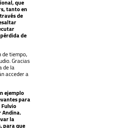
ional, que
rs, tanto en
 través de
esaltar
ecutar
n pérdida de
n de tiempo,
udio. Gracias
a de la
rán acceder a
an ejemplo
evantes para
 Fulvio
r Andina.
var la
s, para que