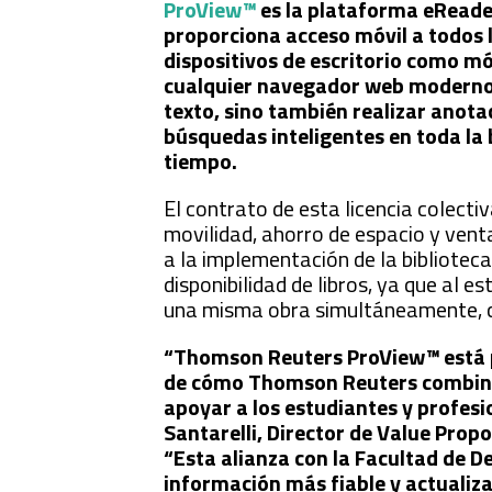
ProView™
es la plataforma eReade
proporciona acceso móvil a todos l
dispositivos de escritorio como mó
cualquier navegador web moderno.
texto, sino también realizar anotac
búsquedas inteligentes en toda la b
tiempo.
El contrato de esta licencia colect
movilidad, ahorro de espacio y vent
a la implementación de la biblioteca
disponibilidad de libros, ya que al e
una misma obra simultáneamente, cu
“Thomson Reuters ProView™ está pr
de cómo Thomson Reuters combina 
apoyar a los estudiantes y profesi
Santarelli, Director de Value Pro
“Esta alianza con la Facultad de D
información más fiable y actualiz