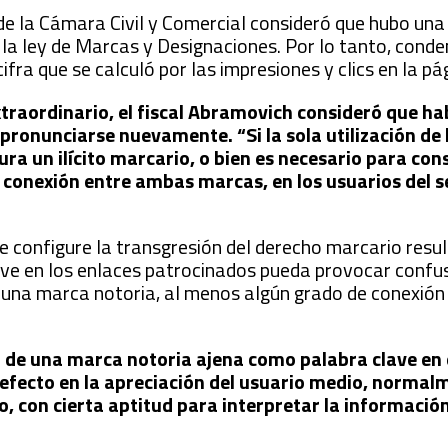
I de la Cámara Civil y Comercial consideró que hubo una
 la ley de Marcas y Designaciones. Por lo tanto, cond
fra que se calculó por las impresiones y clics en la pá
xtraordinario, el fiscal Abramovich consideró que ha
 y pronunciarse nuevamente. “Si la sola utilización de
ra un ilícito marcario, o bien es necesario para con
o conexión entre ambas marcas, en los usuarios del se
se configure la transgresión del derecho marcario resu
lave en los enlaces patrocinados pueda provocar confus
de una marca notoria, al menos algún grado de conexión
n de una marca notoria ajena como palabra clave en 
 efecto en la apreciación del usuario medio, normal
 con cierta aptitud para interpretar la información