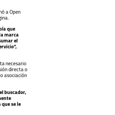
enó a Open
gina.
bía que
 la marca
sumar el
rvicio”,
lta necesario
ión directa o
 o asociación
el buscador,
mente
 que se le