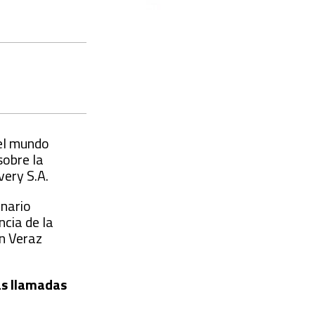
 el mundo
sobre la
very S.A.
inario
ncia de la
ón Veraz
las llamadas
.