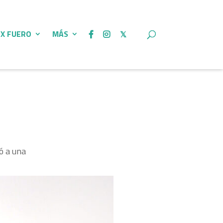
 X FUERO
MÁS
ó a una