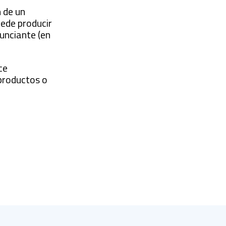
n de un
uede producir
nunciante (en
ce
 productos o