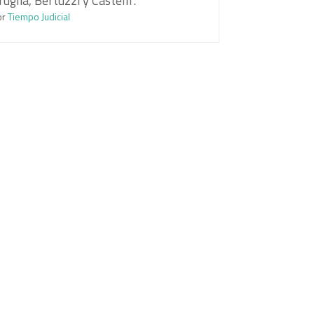
ruglia, Bertuzzi y Castelli".
or
Tiempo Judicial