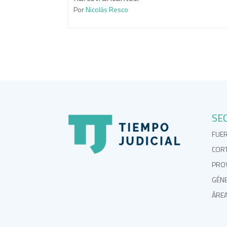
Por
Nicolás Resco
SE
FUE
COR
PROV
GÉN
ÁRE