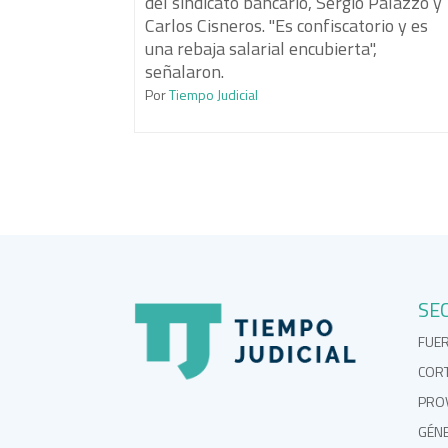
del sindicato bancario, Sergio Palazzo y
Carlos Cisneros. "Es confiscatorio y es
una rebaja salarial encubierta",
señalaron.
Por
Tiempo Judicial
SE
FUE
COR
PROV
GÉN