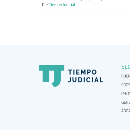
Por
Tiempo Judicial
SE
FUE
COR
PROV
GÉN
ÁRE