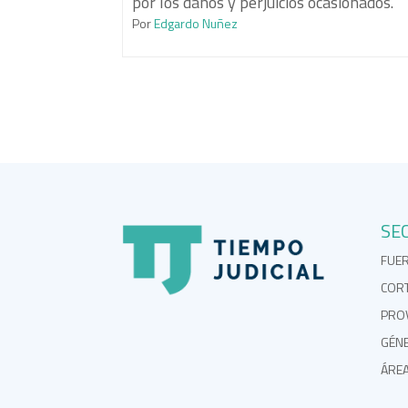
por los daños y perjuicios ocasionados.
Por
Edgardo Nuñez
SE
FUE
COR
PROV
GÉN
ÁRE