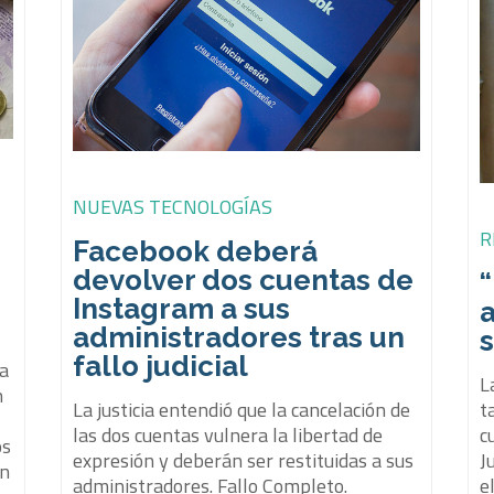
NUEVAS TECNOLOGÍAS
R
Facebook deberá
devolver dos cuentas de
Instagram a sus
a
administradores tras un
s
fallo judicial
ra
L
n
t
La justicia entendió que la cancelación de
c
las dos cuentas vulnera la libertad de
os
J
expresión y deberán ser restituidas a sus
ón
e
administradores. Fallo Completo.