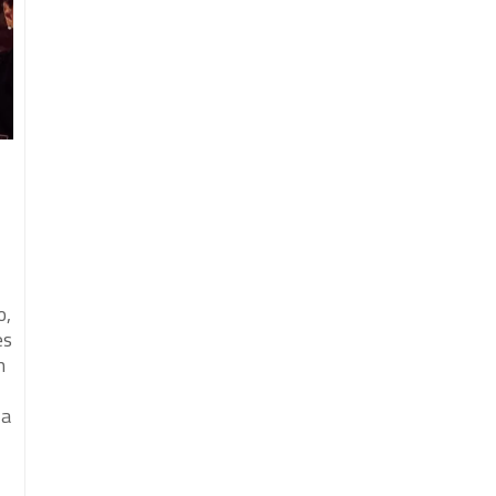
o,
es
n
 a