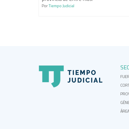
Por
Tiempo Judicial
SE
FUE
COR
PROV
GÉN
ÁRE