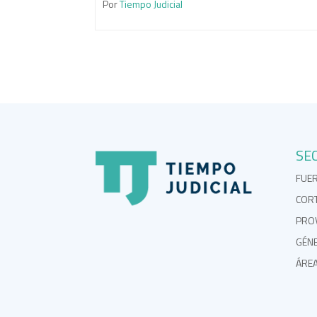
Por
Tiempo Judicial
SE
FUE
COR
PROV
GÉN
ÁRE