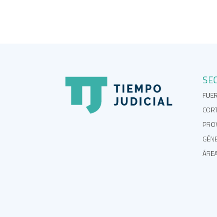
SE
FUE
COR
PROV
GÉN
ÁRE