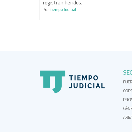
registran heridos.
Por
Tiempo Judicial
SE
FUE
COR
PROV
GÉN
ÁRE