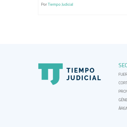
Por
Tiempo Judicial
SE
FUE
COR
PROV
GÉN
ÁRE