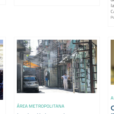
l
C
P
A
ÁREA METROPOLITANA
C