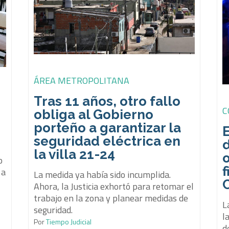
ÁREA METROPOLITANA
Tras 11 años, otro fallo
C
obliga al Gobierno
porteño a garantizar la
seguridad eléctrica en
la villa 21-24
o
f
 a
La medida ya había sido incumplida.
Ahora, la Justicia exhortó para retomar el
s
trabajo en la zona y planear medidas de
L
seguridad.
l
Por
Tiempo Judicial
d