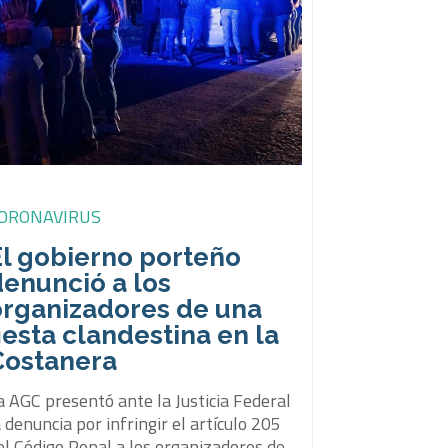
ORONAVIRUS
El gobierno porteño
denunció a los
organizadores de una
iesta clandestina en la
Costanera
a AGC presentó ante la Justicia Federal
a denuncia por infringir el artículo 205
el Código Penal a los organizadores de