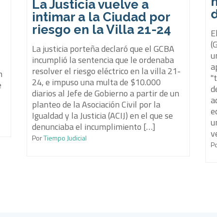
La Justicia vuelve a
d
intimar a la Ciudad por
riesgo en la Villa 21-24
e
E
(
La justicia porteña declaró que el GCBA
u
incumplió la sentencia que le ordenaba
a
resolver el riesgo eléctrico en la villa 21-
n
"
24, e impuso una multa de $10.000
e
d
diarios al Jefe de Gobierno a partir de un
a
planteo de la Asociación Civil por la
e
Igualdad y la Justicia (ACIJ) en el que se
u
denunciaba el incumplimiento […]
v
Por
Tiempo Judicial
P