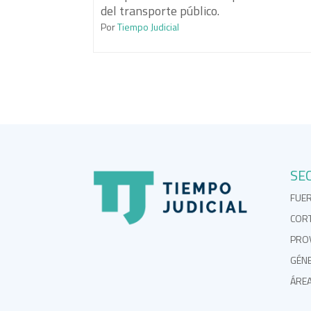
del transporte público.
Por
Tiempo Judicial
SE
FUE
COR
PROV
GÉN
ÁRE