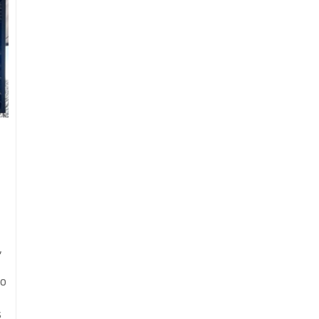
,
to
s