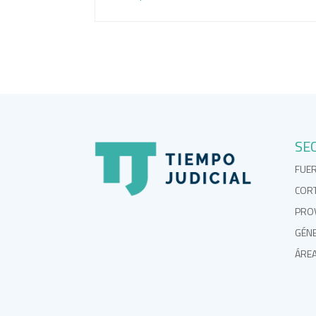
SE
FUE
COR
PROV
GÉN
ÁRE