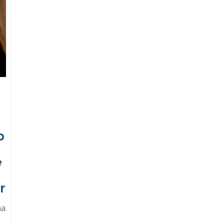
o
e
r
na