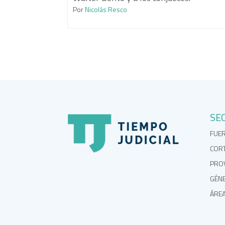
Por
Nicolás Resco
SE
FUE
COR
PROV
GÉN
ÁRE