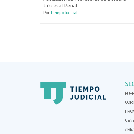
Procesal Penal.
Por
Tiempo Judicial
SE
FUE
COR
PROV
GÉN
ÁRE