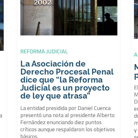
REFORMA JUDICIAL
A
La Asociación de
M
Derecho Procesal Penal
p
dice que “la Reforma
Judicial es un proyecto
E
M
de ley que atrasa”
D
La entidad presidida por Daniel Cuenca
e
presentó una nota al presidente Alberto
a
d
Fernández enunciando diez puntos
m
críticos aunque respaldaron los objetivos
y
básicos.
s