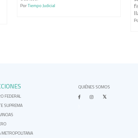
f
Por
Tiempo Judicial
l
P
CCIONES
QUIÉNES SOMOS
RO FEDERAL
TE SUPREMA
}
INCIAS
ERO
A METROPOLITANA