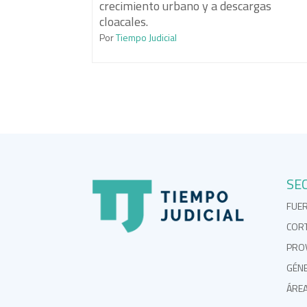
crecimiento urbano y a descargas
cloacales.
Por
Tiempo Judicial
SE
FUE
COR
PROV
GÉN
ÁRE