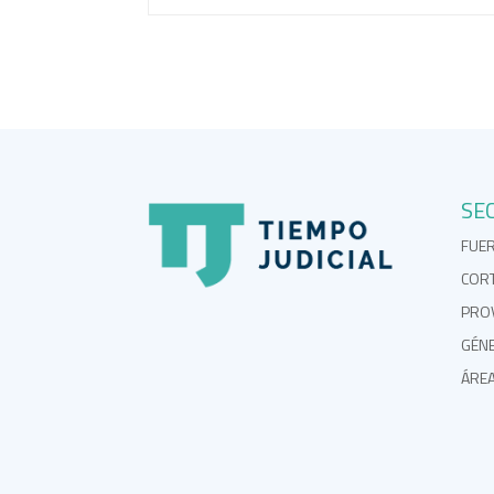
SE
FUE
COR
PROV
GÉN
ÁRE