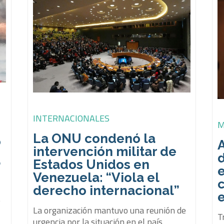
INTERNACIONALES
M
La ONU condenó la
ó
A
intervención militar de
d
Estados Unidos en
”
e
Venezuela: “Viola el
derecho internacional”
ó
La organización mantuvo una reunión de
o
T
urgencia por la situación en el país