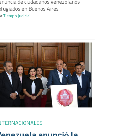
enuncia de ciudadanos venezolanos
efugiados en Buenos Aires.
or
Tiempo Judicial
NTERNACIONALES
Venezuela anunció la