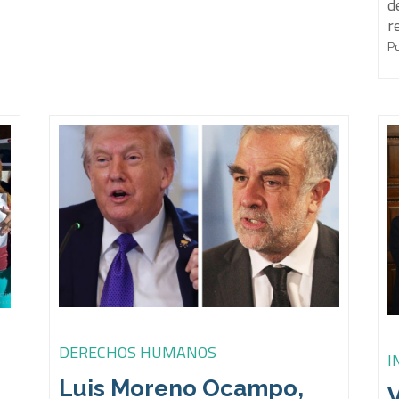
d
r
P
DERECHOS HUMANOS
I
Luis Moreno Ocampo,