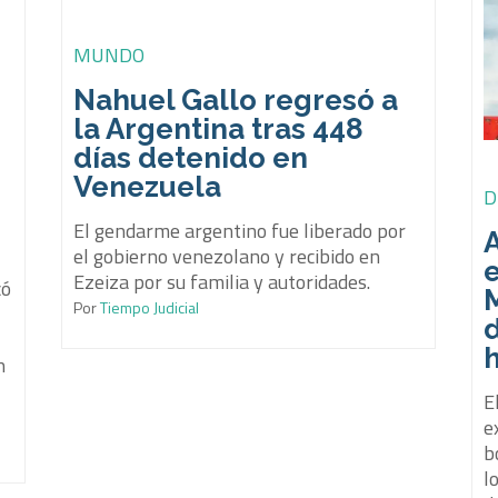
MUNDO
Nahuel Gallo regresó a
la Argentina tras 448
días detenido en
Venezuela
D
El gendarme argentino fue liberado por
A
el gobierno venezolano y recibido en
e
Ezeiza por su familia y autoridades.
có
Por
Tiempo Judicial
n
​
e
b
l