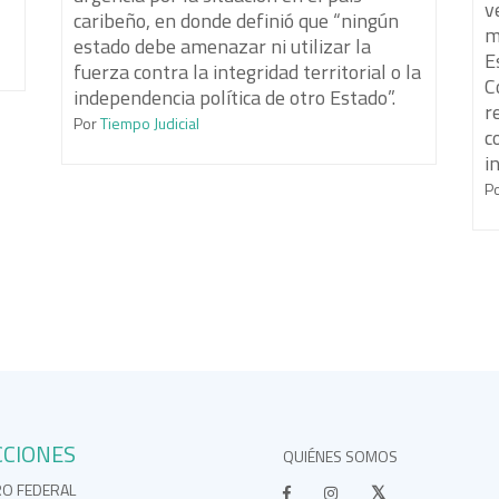
v
caribeño, en donde definió que “ningún
m
estado debe amenazar ni utilizar la
E
fuerza contra la integridad territorial o la
C
independencia política de otro Estado”.
r
Por
Tiempo Judicial
c
i
P
CCIONES
QUIÉNES SOMOS
RO FEDERAL