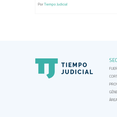
Por
Tiempo Judicial
SE
FUE
COR
PROV
GÉN
ÁRE