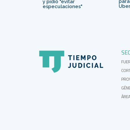
para
y pidió "evitar
Uber
especulaciones"
SE
FUE
COR
PROV
GÉN
ÁRE