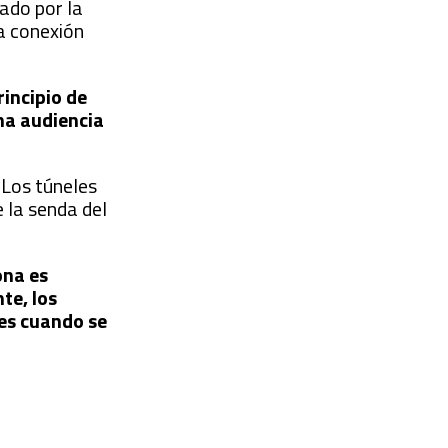
tado por la
la conexión
rincipio de
una audiencia
 Los túneles
e la senda del
ona es
te, los
es cuando se