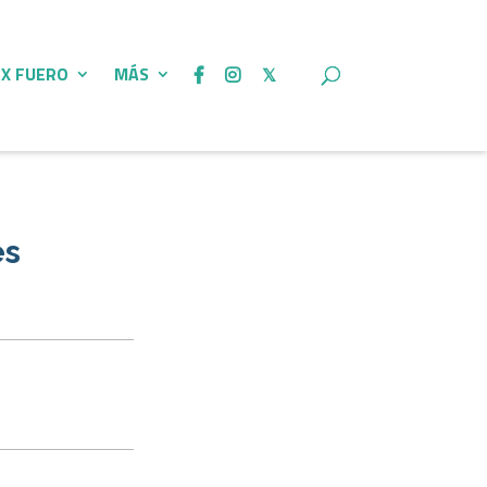
 X FUERO
MÁS
es