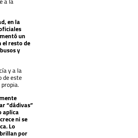
e a la
d, en la
ficiales
aumentó un
 el resto de
abusos y
ía y a la
o de este
 propia.
camente
car “dádivas”
o aplica
crece ni se
ca. Lo
brillan por