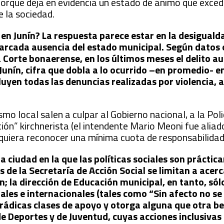
orque deja en evidencia un estado de ánimo que exced
e la sociedad.
 en Junín? La respuesta parece estar en la desigualda
arcada ausencia del estado municipal. Según datos o
a Corte bonaerense, en los últimos meses el delito 
Junín, cifra que dobla a lo ocurrido –en promedio- en
cluyen todas las denuncias realizadas por violencia, 
mo local salen a culpar al Gobierno nacional, a la Polic
ación” kirchnerista (el intendente Mario Meoni fue aliad
siquiera reconocer una mínima cuota de responsabilidad
a ciudad en la que las políticas sociales son prácti
es de la Secretaría de Acción Social se limitan a acer
; la dirección de Educación municipal, en tanto, sól
les e internacionales (tales como “Sin afecto no se 
orádicas clases de apoyo y otorga alguna que otra be
e Deportes y de Juventud, cuyas acciones inclusivas 