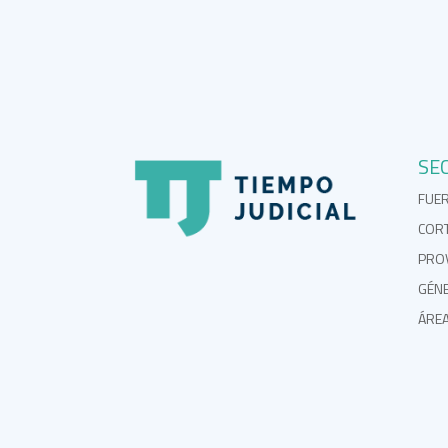
SE
FUE
COR
PROV
GÉN
ÁRE