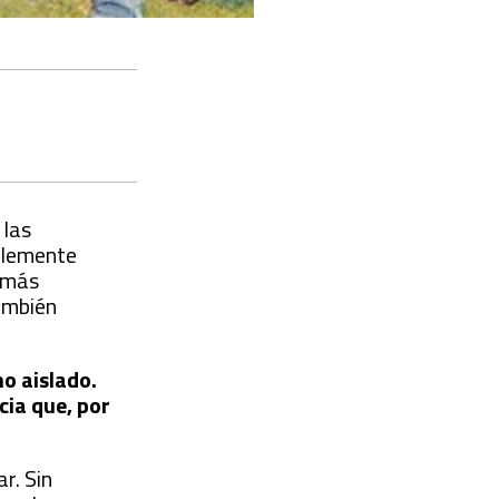
 las
blemente
o más
También
o aislado.
cia que, por
r. Sin