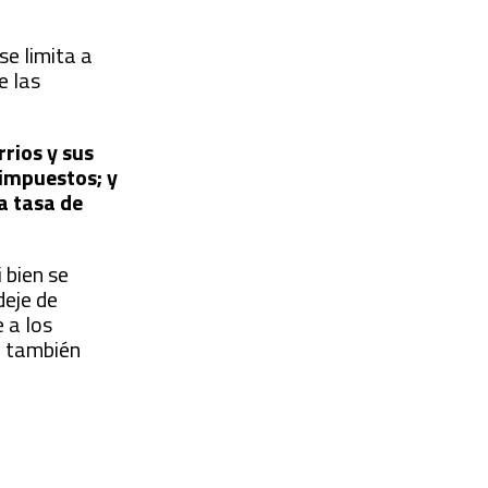
se limita a
e las
rrios y sus
 impuestos; y
a tasa de
 bien se
deje de
 a los
o también