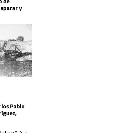
o de
isparar y
rlos Pablo
ríguez,
Ruta n° 4, a