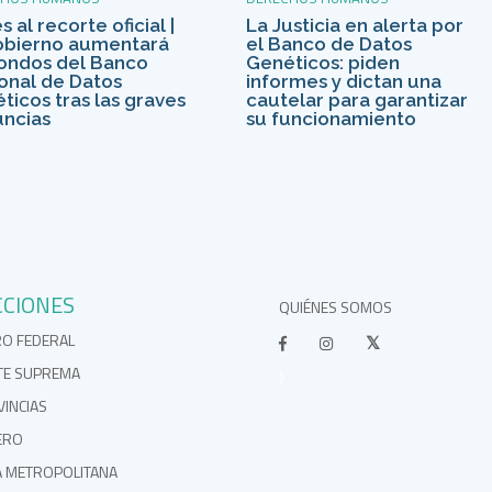
 al recorte oficial |
La Justicia en alerta por
obierno aumentará
el Banco de Datos
fondos del Banco
Genéticos: piden
onal de Datos
informes y dictan una
ticos tras las graves
cautelar para garantizar
ncias
su funcionamiento
CCIONES
QUIÉNES SOMOS
RO FEDERAL
TE SUPREMA
}
INCIAS
ERO
A METROPOLITANA