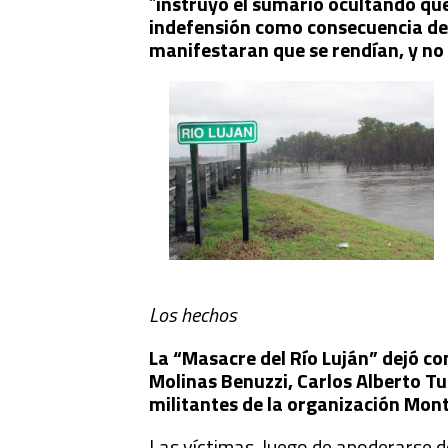
“
instruyó el sumario ocultando que
indefensión como consecuencia de 
manifestaran que se rendían, y no
Los hechos
La “Masacre del Río Luján” dejó c
Molinas Benuzzi, Carlos Alberto Tu
militantes de la organización Mon
Las víctimas, luego de apoderarse de