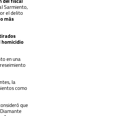
 del fiscal
al Sarmiento,
r el delito
 o más
tirados
l homicidio
nto en una
breseimiento
ntes, la
amientos como
 consideró que
e Diamante