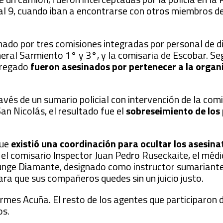
l 9, cuando iban a encontrarse con otros miembros de
mado por tres comisiones integradas por personal de d
eral Sarmiento 1° y 3°, y la comisaria de Escobar. Se
tregado
fueron asesinados por pertenecer a la organ
ravés de un sumario policial con intervención de la com
n Nicolás, el resultado fue el
sobreseimiento de los 
que
existió una coordinación para ocultar los asesina
el comisario Inspector Juan Pedro Ruseckaite, el médic
unge Diamante, designado como instructor sumariante
ara que sus compañeros quedes sin un juicio justo.
rmes Acuña. El resto de los agentes que participaron d
os.