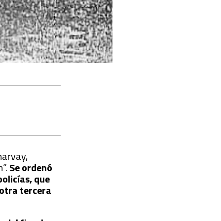
harvay,
n”.
Se ordenó
olicías, que
otra tercera