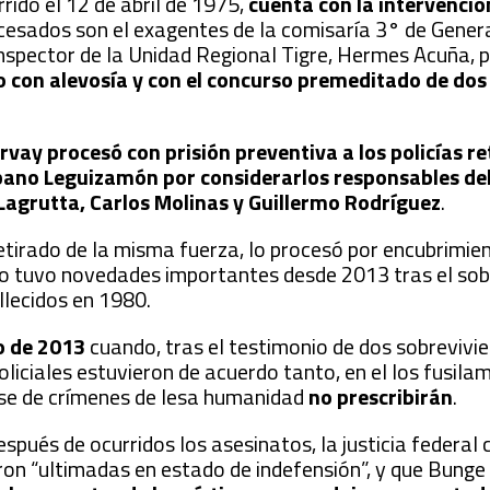
rrido el 12 de abril de 1975,
cuenta con la intervención
ocesados son el exagentes de la comisaría 3° de Gener
nspector de la Unidad Regional Tigre, Hermes Acuña, po
con alevosía y con el concurso premeditado de dos
vay procesó con prisión preventiva a los policías re
bano Leguizamón por considerarlos responsables de
 Lagrutta, Carlos Molinas y Guillermo Rodríguez
.
tirado de la misma fuerza, lo procesó por encubrimie
no tuvo novedades importantes desde 2013 tras el so
allecidos en 1980.
o de 2013
cuando, tras el testimonio de dos sobrevivie
policiales estuvieron de acuerdo tanto, en el los fusil
arse de crímenes de lesa humanidad
no prescribirán
.
espués de ocurridos los asesinatos, la justicia federal
ron “ultimadas en estado de indefensión”, y que Bung