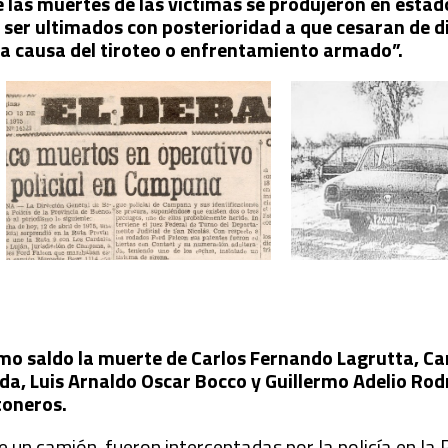
 las muertes de las víctimas se produjeron en estad
ser ultimados con posterioridad a que cesaran de d
 a causa del tiroteo o enfrentamiento armado”.
omo saldo la muerte de Carlos Fernando Lagrutta, Ca
da, Luis Arnaldo Oscar Bocco y Guillermo Adelio Rod
toneros.
 un camión, fueron interceptadas por la policía en la 