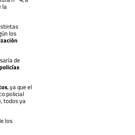
 la
istintas
gún los
ización
isaría de
policías
tos
, ya que el
o policial
, todos ya
e los