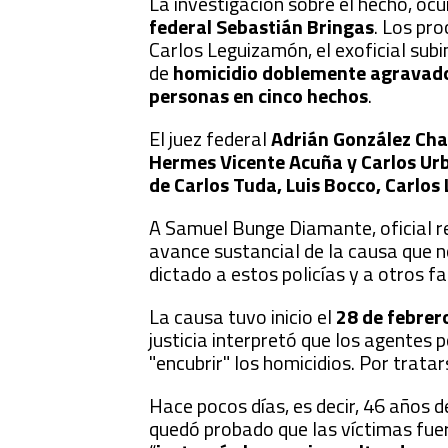
La investigación sobre el hecho, ocu
federal Sebastián Bringas
. Los pr
Carlos Leguizamón, el exoficial subi
de
homicidio doblemente agravado 
personas en cinco hechos
.
El juez federal
Adrián González Char
Hermes Vicente Acuña y Carlos Ur
de Carlos Tuda, Luis Bocco, Carlos
A Samuel Bunge Diamante, oficial re
avance sustancial de la causa que 
dictado a estos policías y a otros f
La causa tuvo inicio el
28 de febrer
justicia interpretó que los agentes 
"encubrir" los homicidios. Por trat
Hace pocos días, es decir, 46 años d
quedó probado que las víctimas fue