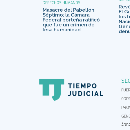
DERECHOS HUMANOS
Revés
Masacre del Pabellón
El G
Séptimo: la Cámara
los 
Federal porteña ratificó
Naci
que fue un crimen de
Gené
lesa humanidad
denu
SE
FUE
COR
PROV
GÉN
ÁRE