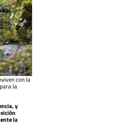
nviven con la
para la
encia, y
osición
ente la