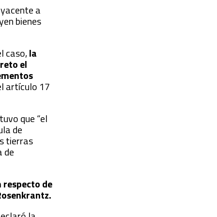
adyacente a
uyen bienes
el caso,
la
reto el
lementos
l artículo 17
tuvo que “el
ula de
s tierras
a de
n respecto de
 Rosenkrantz.
eclaró la