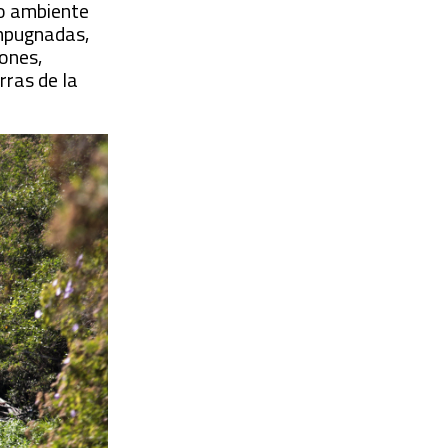
io ambiente
impugnadas,
iones,
rras de la