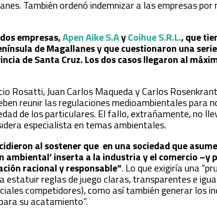
lanes. También ordenó indemnizar a las empresas por
r dos empresas,
Apen Aike S.A
y
Coihue S.R.L.
, que ti
Península de Magallanes y que cuestionaron una seri
incia de Santa Cruz. Los dos casos llegaron al máxi
acio Rosatti, Juan Carlos Maqueda y Carlos Rosenkrant
eben reunir las regulaciones medioambientales para n
dad de los particulares. El fallo, extrañamente, no lle
sidera especialista en temas ambientales.
cidieron al sostener que en una sociedad que asume
ón ambiental’ inserta a la industria y el comercio –y 
ación racional y responsable”
. Lo que exigiría una “p
 estatuir reglas de juego claras, transparentes e igua
nciales competidores), como así también generar los i
 para su acatamiento”.