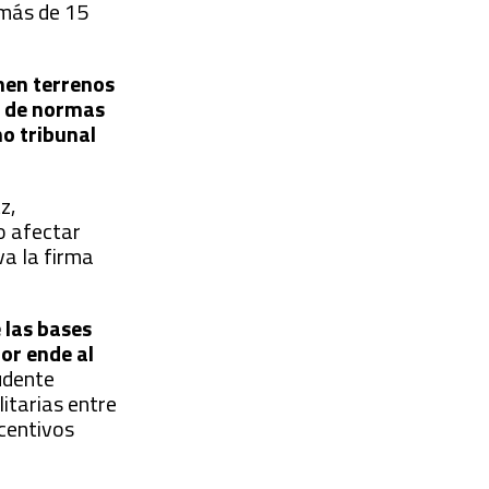
 más de 15
enen terrenos
e de normas
mo tribunal
z,
o afectar
va la firma
 las bases
por ende al
rudente
litarias entre
ncentivos