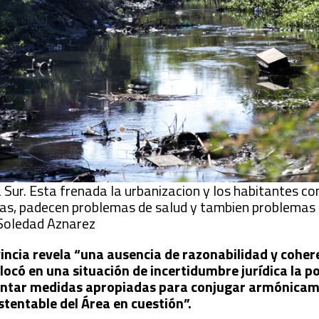
 Sur. Esta frenada la urbanizacion y los habitantes co
cas, padecen problemas de salud y tambien problemas 
 Soledad Aznarez
vincia revela “una ausencia de razonabilidad y coher
ocó en una situación de incertidumbre jurídica la p
umentar medidas apropiadas para conjugar armónicam
ustentable del Área en cuestión”.