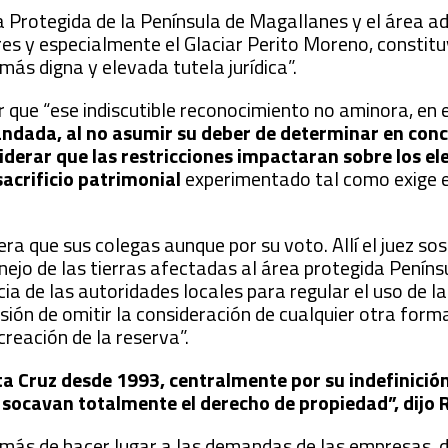
rea Protegida de la Península de Magallanes y el área 
res y especialmente el Glaciar Perito Moreno, constit
 más digna y elevada tutela jurídica”.
que “ese indiscutible reconocimiento no aminora, en 
andada, al no asumir su deber de determinar en conc
iderar que las restricciones impactaran sobre los e
sacrificio patrimonial
experimentado tal como exige e
a que sus colegas aunque por su voto. Allí el juez sos
nejo de las tierras afectadas al área protegida Peníns
ia de las autoridades locales para regular el uso de la
isión de omitir la consideración de cualquier otra form
creación de la reserva”.
ta Cruz desde 1993, centralmente por su indefinició
, socavan totalmente el derecho de propiedad”, dijo
emás de hacer lugar a las demandas de las empresas, d