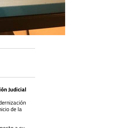
ón Judicial
odernización
icio de la
specto a su