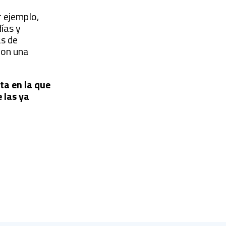
r ejemplo,
ías y
as de
 con una
ta en la que
 las ya