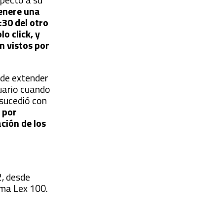
enere una
:30 del otro
o click, y
n vistos por
 de extender
suario cuando
 sucedió con
 por
ación de los
2, desde
ma Lex 100.