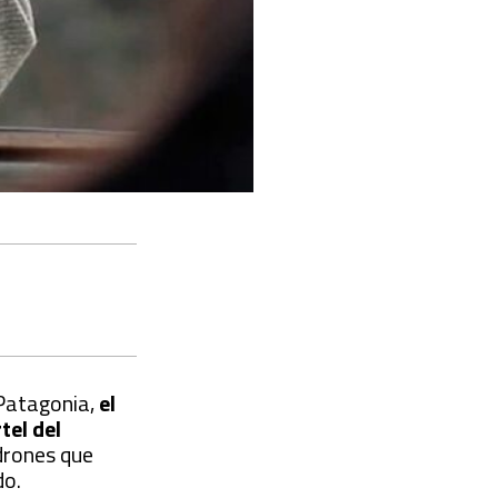
 Patagonia,
el
tel del
drones que
do.