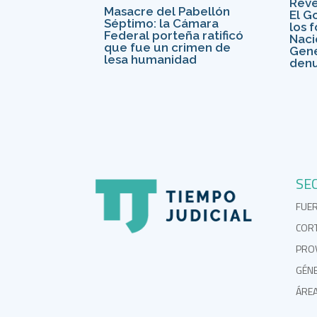
Revés
Masacre del Pabellón
El G
Séptimo: la Cámara
los 
Federal porteña ratificó
Naci
que fue un crimen de
Gené
lesa humanidad
denu
SE
FUE
COR
PROV
GÉN
ÁRE