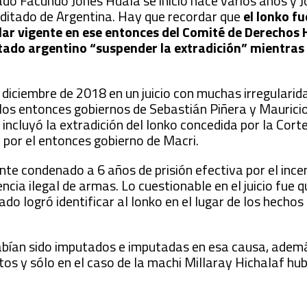
ado Facundo Jones Huala se inició hace varios años y 
ditado de Argentina. Hay que recordar que
el lonko fu
lar vigente en ese entonces del Comité de Derecho
tado argentino “suspender la extradición” mientras 
diciembre de 2018 en un juicio con muchas irregularid
los entonces gobiernos de Sebastián Piñera y Mauricio
 incluyó la extradición del lonko concedida por la Cor
 por el entonces gobierno de Macri.
nte condenado a 6 años de prisión efectiva por el ince
encia ilegal de armas. Lo cuestionable en el juicio fue 
ado logró identificar al lonko en el lugar de los hechos
abían sido imputados e imputadas en esa causa, adem
tos y sólo en el caso de la machi Millaray Hichalaf hu