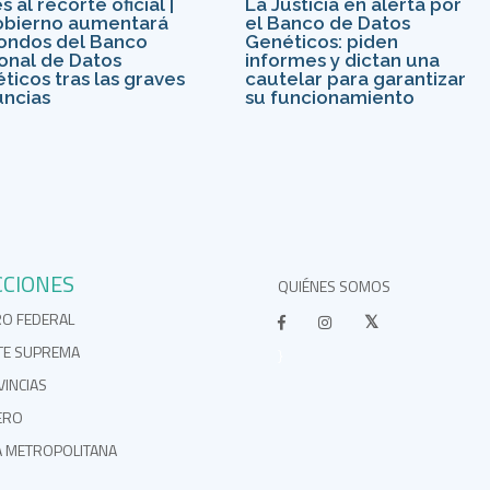
 al recorte oficial |
La Justicia en alerta por
obierno aumentará
el Banco de Datos
fondos del Banco
Genéticos: piden
onal de Datos
informes y dictan una
ticos tras las graves
cautelar para garantizar
ncias
su funcionamiento
CCIONES
QUIÉNES SOMOS
RO FEDERAL
TE SUPREMA
}
INCIAS
ERO
A METROPOLITANA