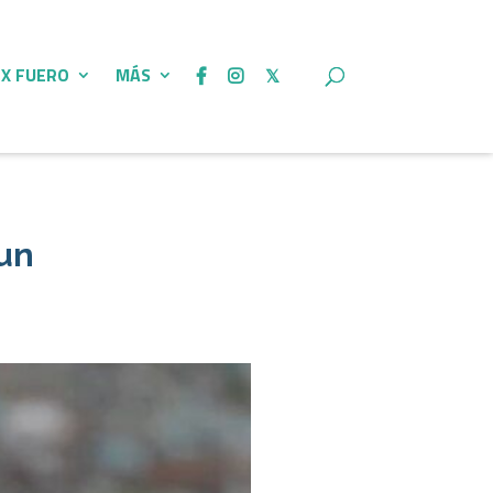
 X FUERO
MÁS
 un