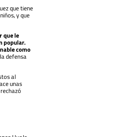
uez que tiene
niños, y que
r que le
n popular.
eznable como
 la defensa
stos al
hace unas
, rechazó