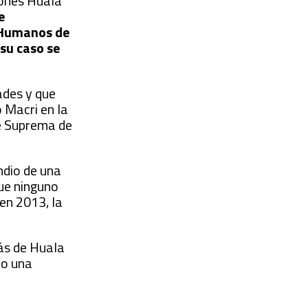
Jones Huala
e
s Humanos de
su caso se
ades y que
 Macri en la
te Suprema de
ndio de una
que ninguno
 en 2013, la
ás de Huala
bo una