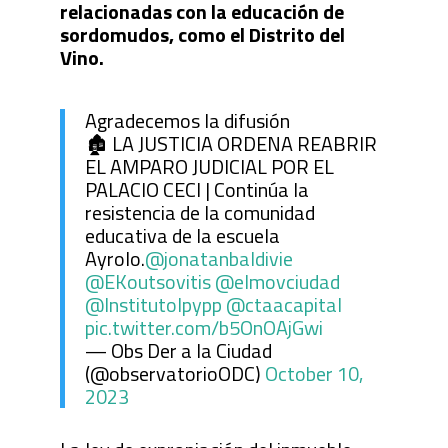
relacionadas con la educación de
sordomudos, como el Distrito del
Vino.
Agradecemos la difusión
🏚️ LA JUSTICIA ORDENA REABRIR
EL AMPARO JUDICIAL POR EL
PALACIO CECI | Continúa la
resistencia de la comunidad
educativa de la escuela
Ayrolo.
@jonatanbaldivie
@EKoutsovitis
@elmovciudad
@InstitutoIpypp
@ctaacapital
pic.twitter.com/b5OnOAjGwi
— Obs Der a la Ciudad
(@observatorioODC)
October 10,
2023