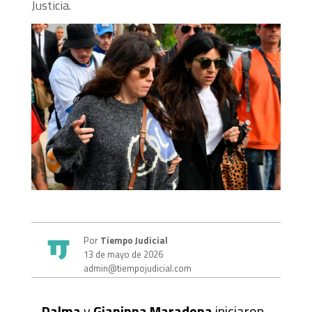
Justicia.
Por
Tiempo Judicial
13 de mayo de 2026
admin@tiempojudicial.com
Dalma
y
Gianinna Maradona
iniciaron