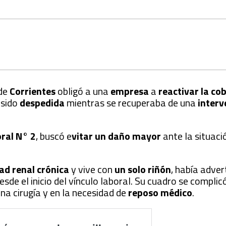
 de
Corrientes
obligó a una
empresa
a
reactivar la co
 sido
despedida
mientras se recuperaba de una
interv
ral N° 2
, buscó e
vitar un daño mayor
ante la situaci
d renal crónica
y vive con
un solo riñón
, había adve
esde el inicio del vínculo laboral. Su cuadro se complic
na cirugía y en la necesidad de
reposo médico
.