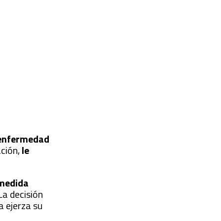
r enfermedad
ción,
le
medida
 La decisión
a ejerza su