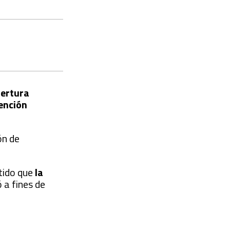
bertura
ención
ón de
rtido que
la
ó a fines de