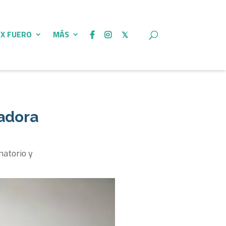
 X FUERO
MÁS
jadora
natorio y