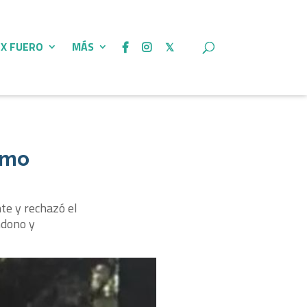
 X FUERO
MÁS
como
nte y rechazó el
ndono y