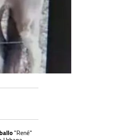
ballo
"René"
a Urbana.