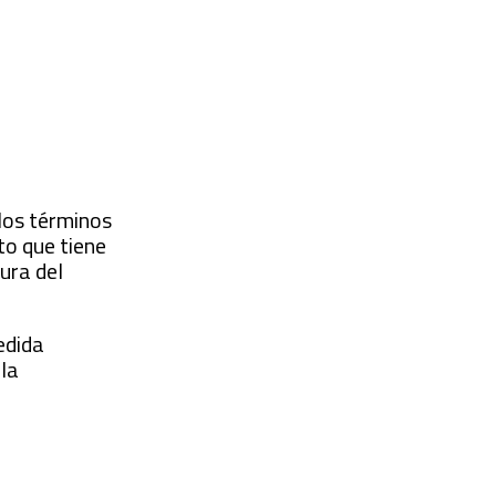
los términos
to que tiene
ura del
edida
 la