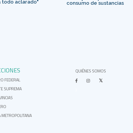
á todo aclarado"
consumo de sustancias
CCIONES
QUIÉNES SOMOS
RO FEDERAL
TE SUPREMA
}
INCIAS
ERO
A METROPOLITANA