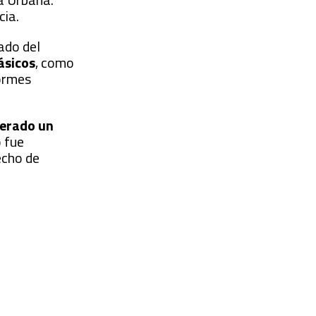
cia.
ado del
ásicos
, como
formes
derado un
o fue
echo de