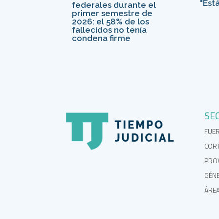
"Est
federales durante el
primer semestre de
2026: el 58% de los
fallecidos no tenía
condena firme
SE
FUE
COR
PROV
GÉN
ÁRE