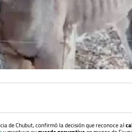
cia de Chubut, confirmó la decisión que reconoce al
ca
o
y mantuvo su
guarda preventiva
en manos de Faun