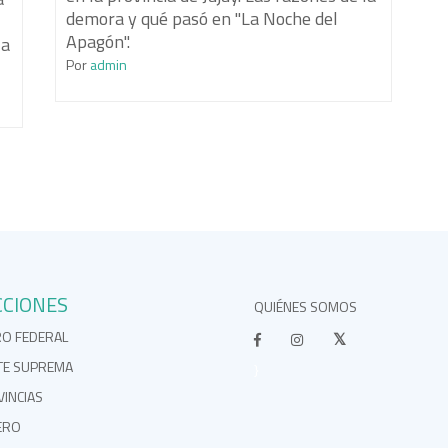
demora y qué pasó en "La Noche del
Apagón".
la
Por
admin
CCIONES
QUIÉNES SOMOS
RO FEDERAL
TE SUPREMA
}
INCIAS
ERO