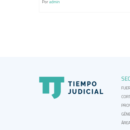
Por
admin
SE
FUE
COR
PROV
GÉN
ÁRE