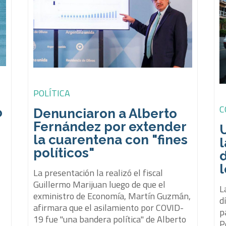
POLÍTICA
C
o
Denunciaron a Alberto
Fernández por extender
la cuarentena con "fines
l
políticos"
d
La presentación la realizó el fiscal
Guillermo Marijuan luego de que el
L
exministro de Economía, Martín Guzmán,
d
afirmara que el asilamiento por COVID-
p
19 fue "una bandera política" de Alberto
P