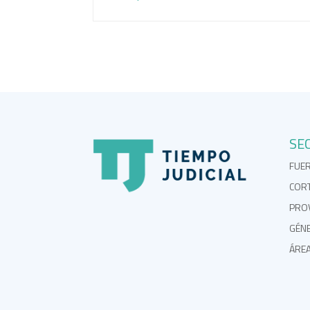
SE
FUE
COR
PROV
GÉN
ÁRE