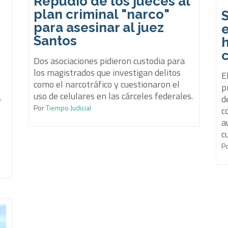
Repudio de los jueces al
plan criminal "narco"
S
para asesinar al juez
e
Santos
h
Dos asociaciones pidieron custodia para
los magistrados que investigan delitos
E
como el narcotráfico y cuestionaron el
p
uso de celulares en las cárceles federales.
d
y
Por
Tiempo Judicial
c
a
c
P