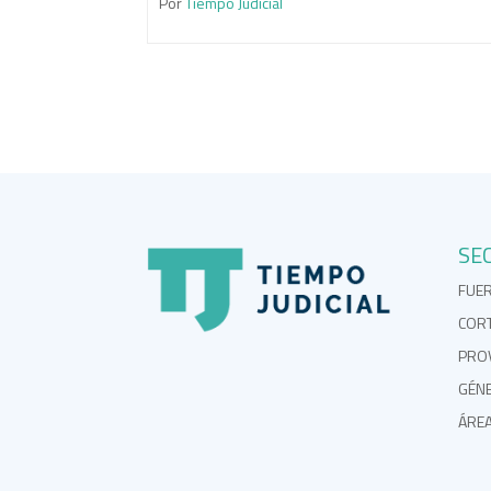
Por
Tiempo Judicial
SE
FUE
COR
PROV
GÉN
ÁRE