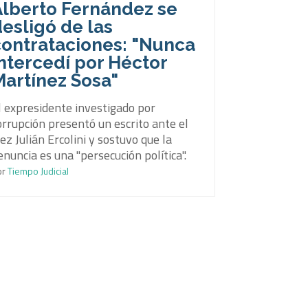
Alberto Fernández se
esligó de las
contrataciones: "Nunca
ntercedí por Héctor
Martínez Sosa"
l expresidente investigado por
orrupción presentó un escrito ante el
uez Julián Ercolini y sostuvo que la
enuncia es una "persecución política".
or
Tiempo Judicial