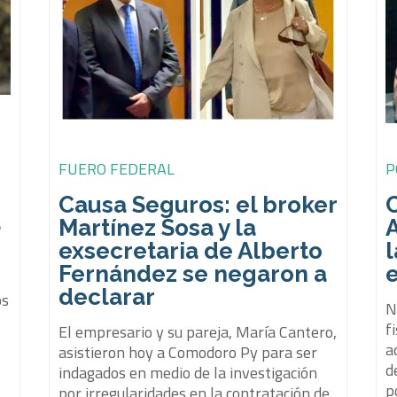
FUERO FEDERAL
P
Causa Seguros: el broker
a
Martínez Sosa y la
exsecretaria de Alberto
l
Fernández se negaron a
e
declarar
os
N
f
El empresario y su pareja, María Cantero,
a
asistieron hoy a Comodoro Py para ser
d
indagados en medio de la investigación
p
por irregularidades en la contratación de