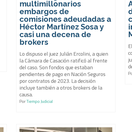
multimillonarios
embargos de
d
comisiones adeudadas a
Héctor Martínez Sosa y
i
casi una decena de
brokers
E
c
Lo dispuso el juez Julián Ercolini, a quien
j
la Cámara de Casación ratificó al frente
d
del caso. Son fondos que estaban
pendientes de pago en Nación Seguros
P
por contratos de 2023. La decisión
incluye también a otros brokers de la
causa.
Por
Tiempo Judicial