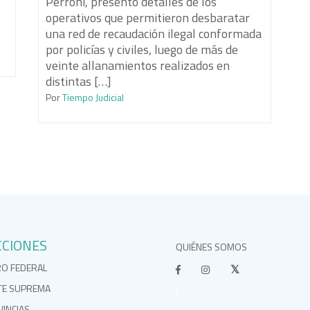
Perroni, presentó detalles de los
operativos que permitieron desbaratar
una red de recaudación ilegal conformada
por policías y civiles, luego de más de
veinte allanamientos realizados en
distintas […]
Por
Tiempo Judicial
CCIONES
QUIÉNES SOMOS
RO FEDERAL
TE SUPREMA
}
INCIAS