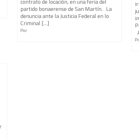
contrato de locación, en una feria del
i
partido bonaerense de San Martín. La
j
denuncia ante la Justicia Federal en lo
i
Criminal […]
P
Por
A
P
r