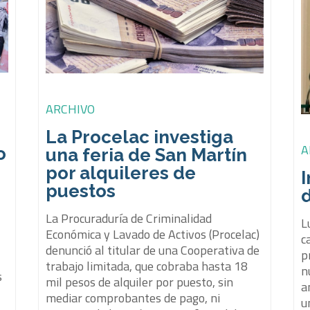
ARCHIVO
La Procelac investiga
A
o
una feria de San Martín
por alquileres de
puestos
La Procuraduría de Criminalidad
L
Económica y Lavado de Activos (Procelac)
c
denunció al titular de una Cooperativa de
p
trabajo limitada, que cobraba hasta 18
n
s
mil pesos de alquiler por puesto, sin
a
mediar comprobantes de pago, ni
u