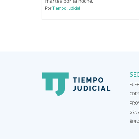
martes por la noche.
Por
Tiempo Judicial
SE
FUE
COR
PROV
GÉN
ÁRE