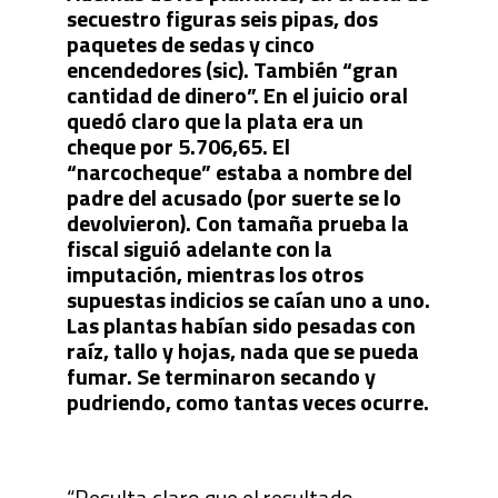
secuestro figuras seis pipas, dos
paquetes de sedas y cinco
encendedores (sic). También “gran
cantidad de dinero”. En el juicio oral
quedó claro que la plata era un
cheque por 5.706,65. El
“narcocheque” estaba a nombre del
padre del acusado (por suerte se lo
devolvieron). Con tamaña prueba la
fiscal siguió adelante con la
imputación, mientras los otros
supuestas indicios se caían uno a uno.
Las plantas habían sido pesadas con
raíz, tallo y hojas, nada que se pueda
fumar. Se terminaron secando y
pudriendo, como tantas veces ocurre.
“Resulta claro que el resultado