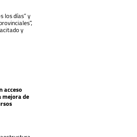
s los días” y
rovinciales",
pacitado y
on acceso
a mejora de
ursos
raestructura