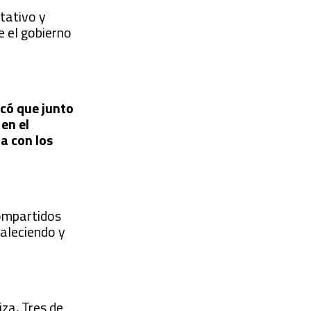
itativo y
e el gobierno
licó que
junto
en el
a con los
compartidos
taleciendo y
za, Tres de