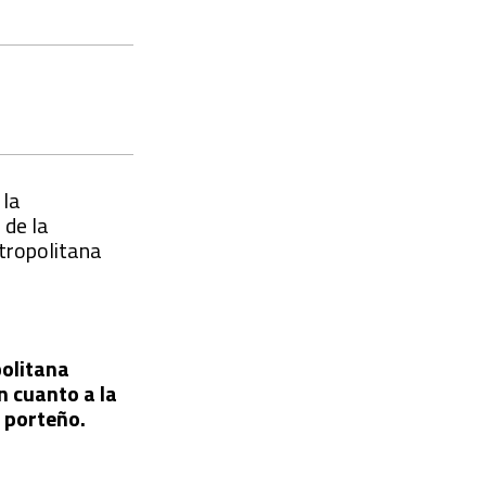
 la
 de la
etropolitana
politana
n cuanto a la
o porteño.