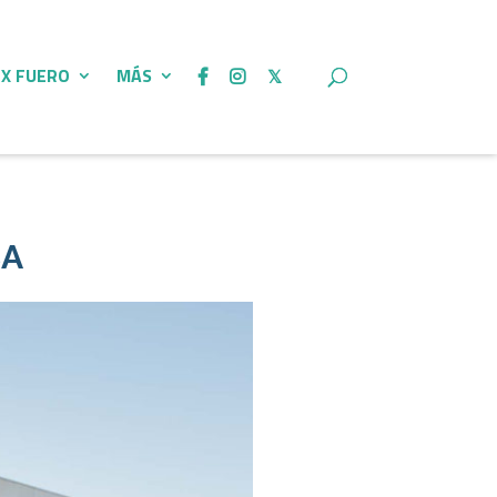
 X FUERO
MÁS
BA