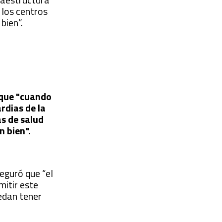
 los centros
 bien”.
orque "cuando
rdias de la
as de salud
n bien".
eguró que “el
mitir este
uedan tener