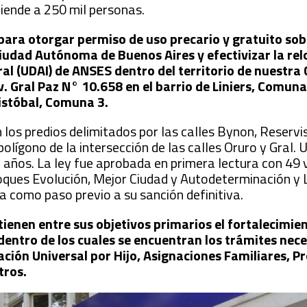
iende a 250 mil personas.
para otorgar permiso de uso precario y gratuito sob
Ciudad Autónoma de Buenos Aires y efectivizar la rel
al (UDAI) de ANSES dentro del territorio de nuestra 
. Gral Paz N° 10.658 en el barrio de Liniers, Comuna 
ristóbal, Comuna 3.
 los predios delimitados por las calles Bynon, Reservi
polígono de la intersección de las calles Oruro y Gral. 
0) años. La ley fue aprobada en primera lectura con 49
loques Evolución, Mejor Ciudad y Autodeterminación y 
a como paso previo a su sanción definitiva.
tienen entre sus objetivos primarios el fortalecimien
dentro de los cuales se encuentran los trámites nec
nación Universal por Hijo, Asignaciones Familiares, 
tros.