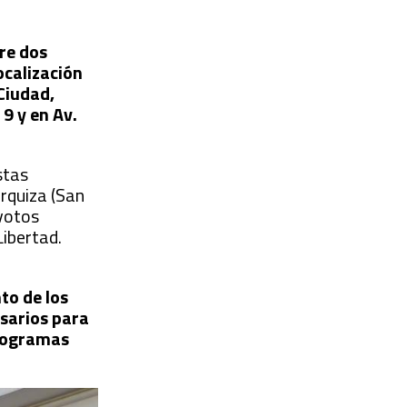
re dos
ocalización
Ciudad,
9 y en Av.
stas
Urquiza (San
 votos
Libertad.
to de los
esarios para
Programas