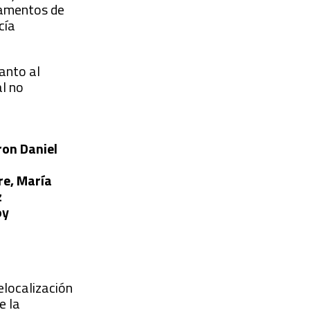
ndamentos de
cía
anto al
al no
ron Daniel
re, María
z
oy
elocalización
e la