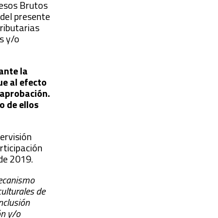
resos Brutos
 del presente
ributarias
s y/o
ante la
ue al efecto
 aprobación.
o de ellos
ervisión
rticipación
 de 2019.
mecanismo
culturales de
nclusión
ón y/o