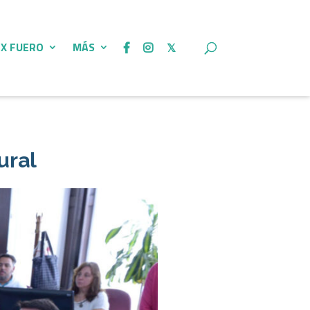
 X FUERO
MÁS
ural