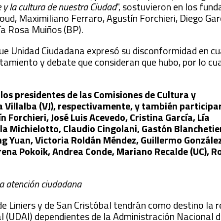
 y la cultura de nuestra Ciudad
", sostuvieron en los fu
oud, Maximiliano Ferraro, Agustín Forchieri, Diego Gar
ría Rosa Muiños (BP).
oque Unidad Ciudadana expresó su disconformidad en cu
atamiento y debate que consideran que hubo, por lo cu
los presidentes de las Comisiones de Cultura y
Villalba (VJ), respectivamente, y también participa
n Forchieri, José Luis Acevedo, Cristina García, Lía
 Michielotto, Claudio Cingolani, Gastón Blanchetie
ing Yuan, Victoria Roldán Méndez, Guillermo Gonzále
Lorena Pokoik, Andrea Conde, Mariano Recalde (UC), R
la atención ciudadana
de Liniers y de San Cristóbal tendrán como destino la r
l (UDAI) dependientes de la Administración Nacional d