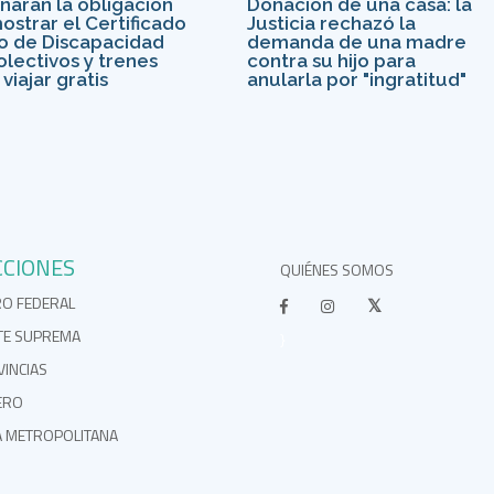
inarán la obligación
Donación de una casa: la
ostrar el Certificado
Justicia rechazó la
o de Discapacidad
demanda de una madre
olectivos y trenes
contra su hijo para
viajar gratis
anularla por "ingratitud"
CCIONES
QUIÉNES SOMOS
RO FEDERAL
TE SUPREMA
}
INCIAS
ERO
A METROPOLITANA