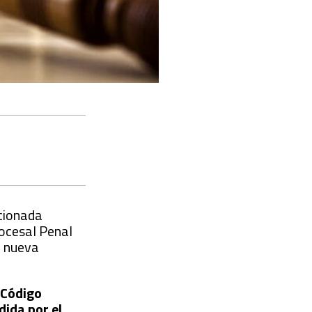
ncionada
rocesal Penal
a nueva
 Código
ida por el