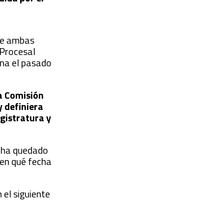
 de ambas
 Procesal
ina el pasado
la Comisión
 definiera
gistratura y
l ha quedado
 en qué fecha
 el siguiente