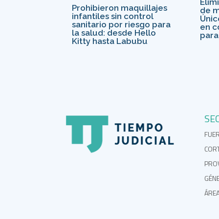
Elim
Prohibieron maquillajes
de m
infantiles sin control
Únic
sanitario por riesgo para
en c
la salud: desde Hello
para 
Kitty hasta Labubu
SE
FUE
COR
PROV
GÉN
ÁRE