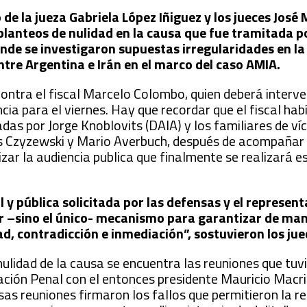
de la jueza Gabriela López Iñiguez y los jueces José M
planteos de nulidad en la causa que fue tramitada po
onde se investigaron supuestas irregularidades en la
e Argentina e Irán en el marco del caso AMIA.
ontra el fiscal Marcelo Colombo, quien deberá interven
encia para el viernes. Hay que recordar que el fiscal hab
das por Jorge Knoblovits (DAIA) y los familiares de ví
is Czyzewski y Mario Averbuch, después de acompañar 
zar la audiencia publica que finalmente se realizará e
l y pública solicitada por las defensas y el represent
jor –sino el único- mecanismo para garantizar de ma
dad, contradicción e inmediación”, sostuvieron los jue
nulidad de la causa se encuentra las reuniones que tuv
ción Penal con el entonces presidente Mauricio Macri.
as reuniones firmaron los fallos que permitieron la r