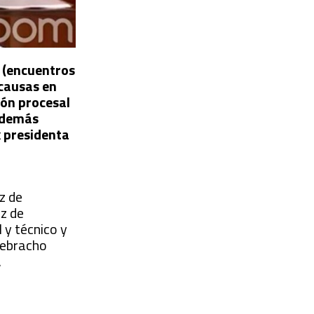
s (encuentros
 causas en
ión procesal
s demás
x presidenta
z de
ez de
 y técnico y
Quebracho
.