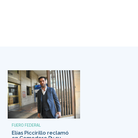
FUERO FEDERAL
Elías Piccirillo reclamó
en Comodoro Py su