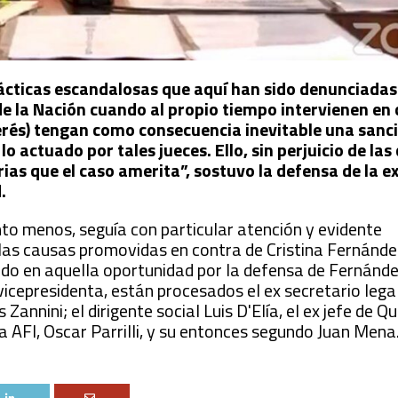
rácticas escandalosas que aquí han sido denunciada
de la Nación cuando al propio tiempo intervienen en
nterés) tengan como consecuencia inevitable una sanc
lo actuado por tales jueces. Ello, sin perjuicio de la
rias que el caso amerita”, sostuvo la defensa de la e
.
nto menos, seguía con particular atención y evidente
s las causas promovidas en contra de Cristina Fernánde
tado en aquella oportunidad por la defensa de Fernánd
vicepresidenta, están procesados el ex secretario legal
Zannini; el dirigente social Luis D'Elía, el ex jefe de 
la AFI, Oscar Parrilli, y su entonces segundo Juan Mena