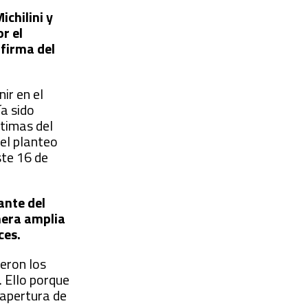
ichilini y
r el
 firma del
ir en el
ía sido
ctimas del
el planteo
ste 16 de
ante del
nera amplia
ces.
ieron los
 Ello porque
eapertura de