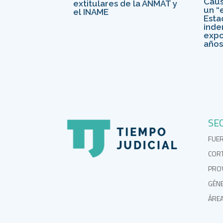
Caus
extitulares de la ANMAT y
un “e
el INAME
Esta
inde
expo
año
SE
FUE
COR
PROV
GÉN
ÁRE