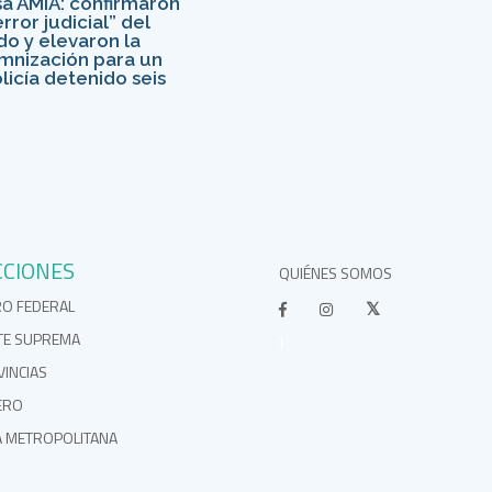
a AMIA: confirmaron
rror judicial” del
do y elevaron la
mnización para un
licía detenido seis
s
CCIONES
QUIÉNES SOMOS
RO FEDERAL
TE SUPREMA
}
INCIAS
ERO
A METROPOLITANA